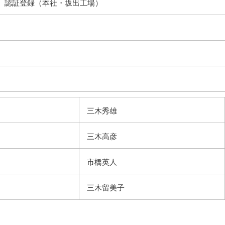
001 認証登録（本社・坂出工場）
三木秀雄
三木高彦
市橋英人
三木留美子