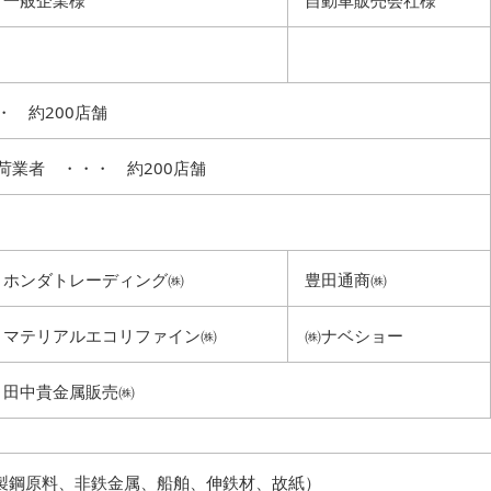
一般企業様
自動車販売会社様
 約200店舗
荷業者 ・・・ 約200店舗
ホンダトレーディング㈱
豊田通商㈱
マテリアルエコリファイン㈱
㈱ナベショー
田中貴金属販売㈱
（製鋼原料、非鉄金属、船舶、伸鉄材、故紙）