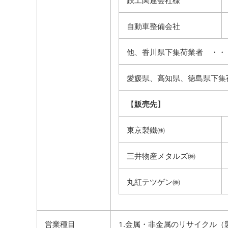
鉄工関連会社様
自動車整備会社
他、香川県下集荷業者 ・・・
愛媛県、高知県、徳島県下集
【
販売先
】
東京製鐵㈱
三井物産メタルズ㈱
丸紅テツゲン㈱
営業種目
1.金属・非金属のリサイクル