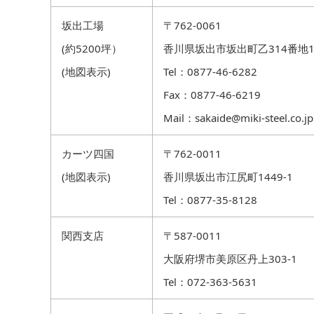
坂出工場
〒762-0061
(約5200坪）
香川県坂出市坂出町乙314番地1
(
地図表示
)
Tel：0877-46-6282
Fax：0877-46-6219
Mail：
sakaide@miki-steel.co.jp
カーツ四国
〒762-0011
(
地図表示
)
香川県坂出市江尻町1449-1
Tel：0877-35-8128
関西支店
〒587-0011
大阪府堺市美原区丹上303-1
Tel：072-363-5631